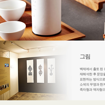
그림
백제에서 출토 된
재해석한 후 문장
표현하는 방식으로
소색의 무명과 한
족자형과 액자형으