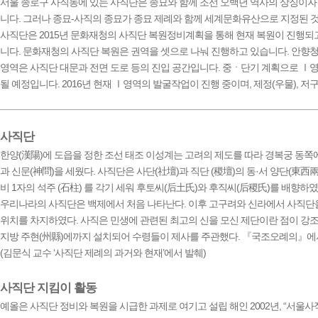
서울 종로구 사직동에 있는 사직단은 종묘와 함께 조선 오백년 역사의 상징이자 조
니다. 그러나 종묘-사직의 종묘가 종묘 제례와 함께 세계문화유산으로 지정된 
사직단은 2015년 문화재청의 사직단 복원정비계획을 통해 현재 복원이 진행되고
니다. 문화재청의 사직단 복원은 권역을 셋으로 나눠 진행하고 있습니다. 안향청
영역은 사직단 대문과 전면 도로 등의 진입 공간입니다. 중ㆍ단기 계획으로 Ⅰ영역
될 예정입니다. 2016년 현재 Ⅰ영역의 발굴작업이 진행 중이며, 제정(우물), 저
사직단
한양(漢陽)에 도읍을 정한 조선 태조 이성계는 고려의 제도를 따라 경복궁 동쪽에는
과 신문(神問)을 세웠다. 사직단은 사단(社壇)과 직단 (稷壇)의 동·서 양단(東西
비 1자의 석주 (石柱) 를 각기 세워 후토씨(后土氏)와 후직씨(后稷氏)를 배향하였
우리나라의 사직단은 백제에서 처음 나타난다. 이후 고구려와 신라에서 사직단을 
위치를 차지하였다. 사직은 민생에 관련된 최고의 신을 모신 제단이란 점이 강
지방 주현(州縣)에까지 설치되어 수령들이 제사를 주관했다. 『국조오례의』에서 
(김문식 교수 ‘사직단 제례의 과거와 현재’에서 발췌)
사직단 지킴이 활동
예올은 사직단 정비와 복원을 시급한 과제로 여기고 설립 해인 2002년, “서울사