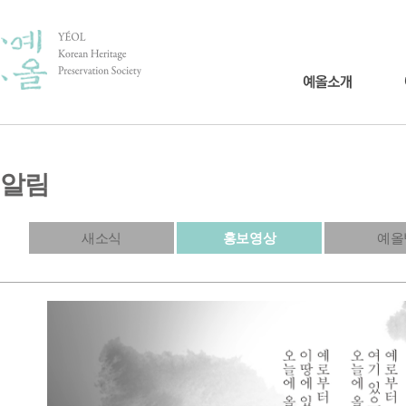
알림
새소식
홍보영상
예올